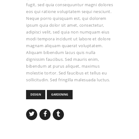
fugit, sed quia consequuntur magni dolores
eos qui ratione voluptatem sequi nesciunt.
Neque porro quisquam est, qui dolorem
ipsum quia dolor sit amet, consectetur,
adipisci velit, sed quia non numquam eius
modi tempora incidunt ut labore et dolore
magnam aliquam quaerat voluptatem.
Aliquam bibendum lacus quis nulla
dignissim faucibus. Sed mauris enim,
bibendum at purus aliquet, maximus
molestie tortor. Sed faucibus et tellus eu
sollicitudin. Sed fringilla malesuada luctus.
DESIGN
GARDENING