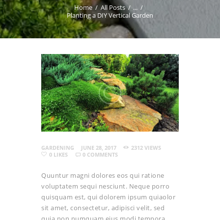
Home
All Posts
...
Planting a DIY Vertical Garden
GARDENING
JUNE 28, 2017
2312
VIEWS
0
LIKES
0
COMMENTS
Quuntur magni dolores eos qui ratione
voluptatem sequi nesciunt. Neque porro
quisquam est, qui dolorem ipsum quiaolor
sit amet, consectetur, adipisci velit, sed
quia non numquam eius modi tempora