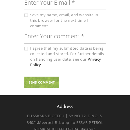
Save my name, email, and website in
this browser for the next time I
comment.
I agree that my submitted data is being
collected and stored. For further details
on handling user data, see our
Privacy
Policy
Address
BHASKARA BIOTECH | SY NO 72, D.NO. 5-
340/1,Meerpet Rd, opp. to ESSAR PETROL
PUMP M, JILLEELAGUDA, Balapur,