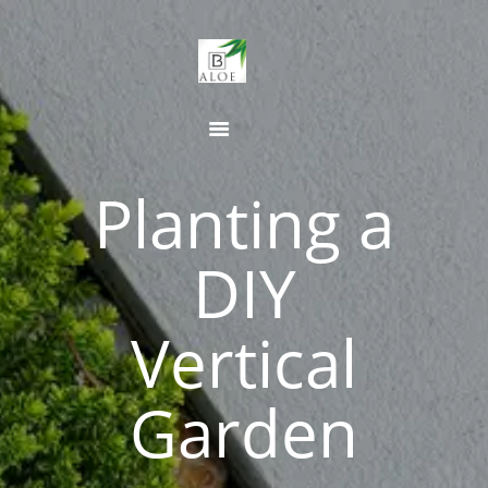
BHASKARA BIOTECH
HOME
ABOUT US
Planting a
PRODUCTS
CATEGORIES
GALLERY
DIY
CONTACT US
Vertical
Garden