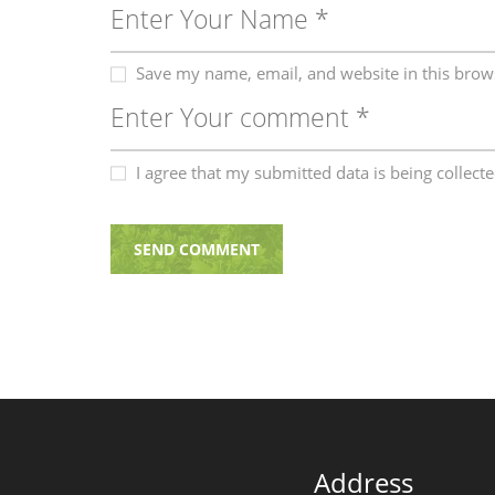
Save my name, email, and website in this brow
I agree that my submitted data is being collect
Address