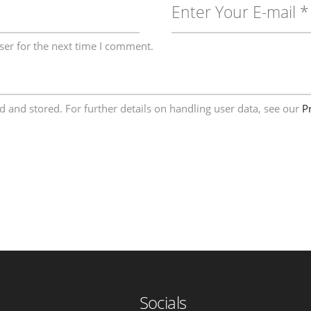
ser for the next time I comment.
ed and stored. For further details on handling user data, see our
P
Socials