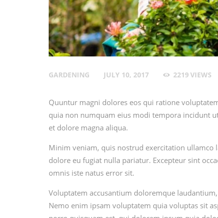
GARDENING
JULY 10, 2017
2219
VIEWS
Quuntur magni dolores eos qui ratione voluptatem 
quia non numquam eius modi tempora incidunt ut l
et dolore magna aliqua.
Minim veniam, quis nostrud exercitation ullamco la
dolore eu fugiat nulla pariatur. Excepteur sint occ
omnis iste natus error sit.
Voluptatem accusantium doloremque laudantium, tot
Nemo enim ipsam voluptatem quia voluptas sit asp