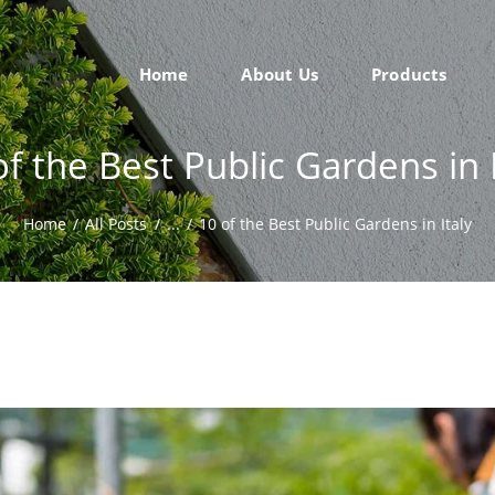
CATEGORIES
GALLERY
BHASKARA BIOTECH
Home
About Us
Products
CONTACT US
of the Best Public Gardens in I
Home
All Posts
...
10 of the Best Public Gardens in Italy