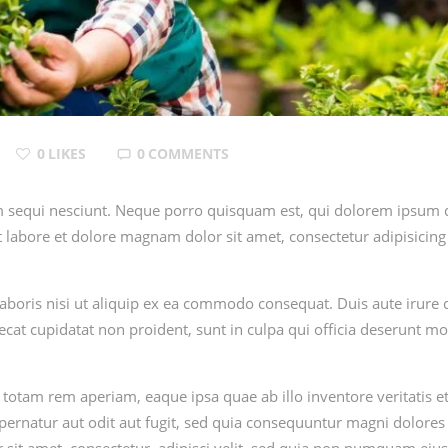
0
LIKES
0
COMMENTS
sequi nesciunt. Neque porro quisquam est, qui dolorem ipsum quia
abore et dolore magnam dolor sit amet, consectetur adipisicing 
boris nisi ut aliquip ex ea commodo consequat. Duis aute irure do
aecat cupidatat non proident, sunt in culpa qui officia deserunt mo
am rem aperiam, eaque ipsa quae ab illo inventore veritatis et q
ernatur aut odit aut fugit, sed quia consequuntur magni dolores