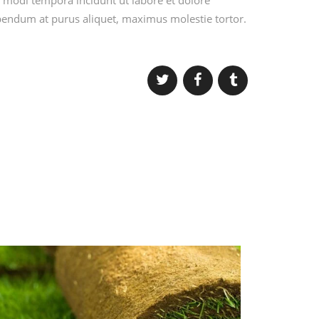
 modi tempora incidunt ut labore et dolore
endum at purus aliquet, maximus molestie tortor.