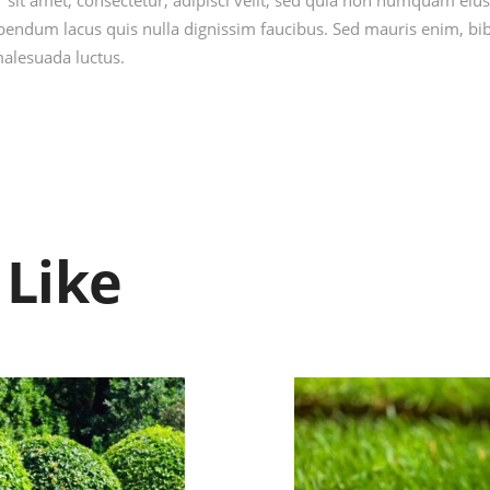
sit amet, consectetur, adipisci velit, sed quia non numquam eius
ndum lacus quis nulla dignissim faucibus. Sed mauris enim, bib
 malesuada luctus.
 Like