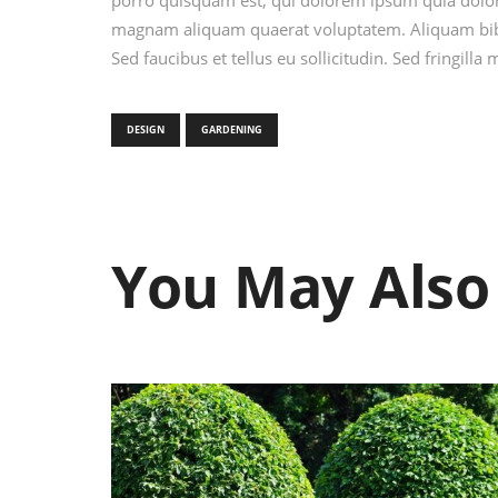
porro quisquam est, qui dolorem ipsum quia dolor 
magnam aliquam quaerat voluptatem. Aliquam bibe
Sed faucibus et tellus eu sollicitudin. Sed fringilla
DESIGN
GARDENING
You May Also